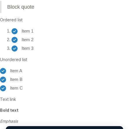
Block quote
Ordered list
Item 1
Item 2
Item 3
Unordered list
Item A
Item B
Item C
Text link
Bold text
Emphasis